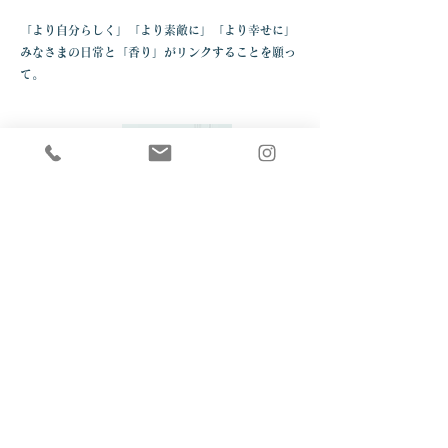
「より自分らしく」「より素敵に」「より幸せに」
みなさまの日常と「香り」がリンクすることを願っ
て。
香りを感じ、​
香りと暮らす
あなたが一番心地よいと感じる香りを探しません
か？
洗い立てのシーツやシャツ、煎れたてのコーヒー、