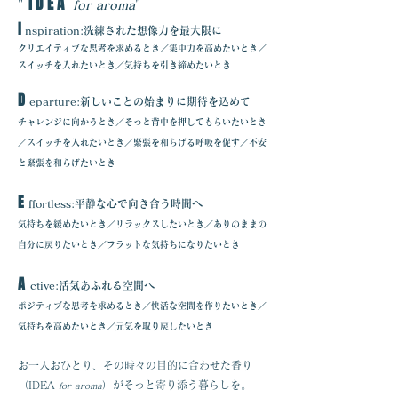
IDEA
"
"
for aroma
I
nspiration:洗練された想像力を最大限に
クリエイティブな思考を求めるとき／
集中力を高めたいとき／
スイッチを入れたいとき／気持ちを引き締めたいとき
D
eparture:新しいことの始まりに期待を込めて
チャレンジに向かうとき／そっと背中を押してもらいたいとき
／スイッチを入れたいとき／緊張を和らげる呼吸を促す／不安
と緊張を和らげたいとき
E
ffortless:平静な心で向き合う時間へ
気持ちを緩めたいとき／リラックスしたいとき
／ありのままの
自分に戻りたいとき／フラットな気持ちになりたいとき
A
ctive:活気あふれる空間へ
ポジティブな思考を求めるとき／快活な空間を作りたいとき
／
気持ちを高めたいとき／元気を取り戻したいとき
お一人おひとり、その時々の目的に合わせた香り
（IDEA
）がそっと寄り添う暮らしを。
for aroma